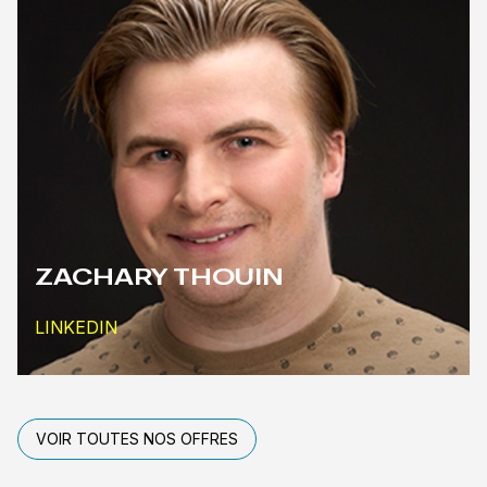
ZACHARY THOUIN
LIEN EXTERNE AU SITE. S'OUVRE DANS UNE NOUVE
LINKEDIN
VOIR TOUTES NOS OFFRES