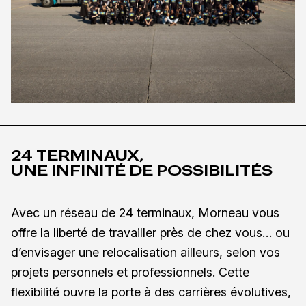
Développement de carrière
Un parcours professionnel enrichissant : Des
opportunités de formation et de mobilité
interne pour accompagner l'évolution de nos
collaborateurs.
Conciliation travail-vie personnel
24 TERMINAUX,
UNE INFINITÉ DE POSSIBILITÉS
Favoriser l'équilibre vie professionnelle-vie
personnelle : Des politiques flexibles pour
Avec un réseau de 24 terminaux, Morneau vous
s'adapter aux rythmes de nos
offre la liberté de travailler près de chez vous… ou
collaborateurs.
d’envisager une relocalisation ailleurs, selon vos
projets personnels et professionnels. Cette
flexibilité ouvre la porte à des carrières évolutives,