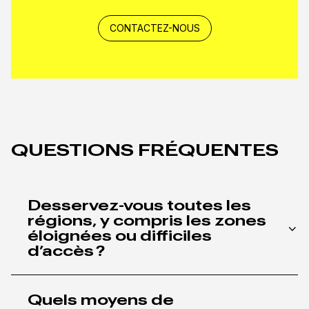
CONTACTEZ-NOUS
QUESTIONS FRÉQUENTES
Desservez-vous toutes les
régions, y compris les zones
éloignées ou difficiles
d’accès ?
Oui. Grâce à nos
24 terminaux
Quels moyens de
stratégiquement situés,
dont 18 dédiés