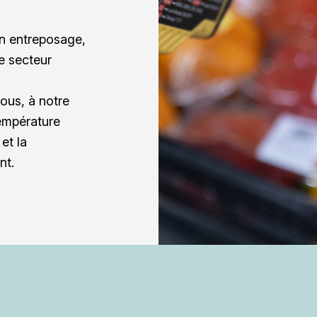
n entreposage,
e secteur
ous, à notre
température
et la
nt.