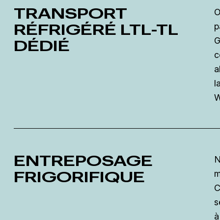
TRANSPORT
O
RÉFRIGÉRÉ LTL-TL
p
G
DÉDIÉ
c
a
l
W
ENTREPOSAGE
N
FRIGORIFIQUE
m
C
s
à